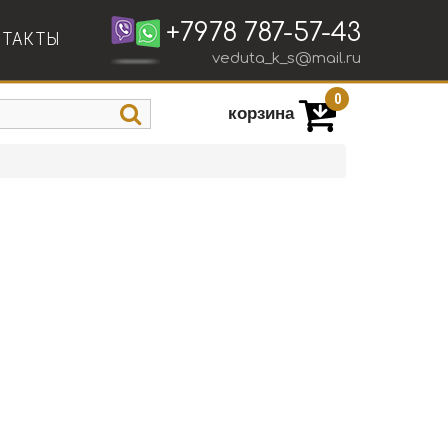
+7978 787-57-43
НТАКТЫ
veduta_k_s@mail.ru
0
корзина