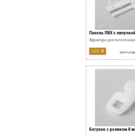
Панель ПВХ с липучко
Фурнитура для потолочных
550
купить в о
Бегунок с роликом 8 м