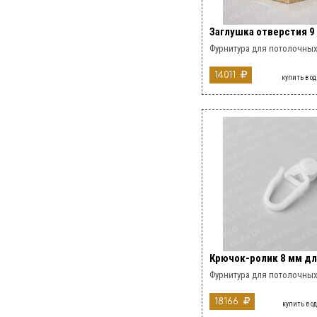
Заглушка отверстия 9
Фурнитура для потолочных
14011
купить в о
Крючок-ролик 8 мм дл
Фурнитура для потолочных
18166
купить в о