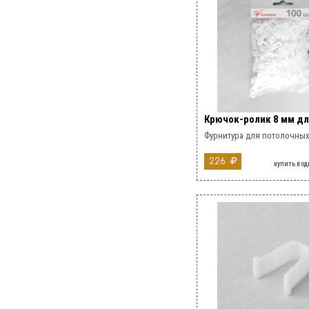
Крючок-ролик 8 мм дл
Фурнитура для потолочных
226
купить в о