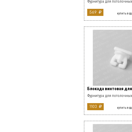
Фурнитура для потолочных
569
купить в о
Блокада винтовая для
Фурнитура для потолочных
1103
купить в о