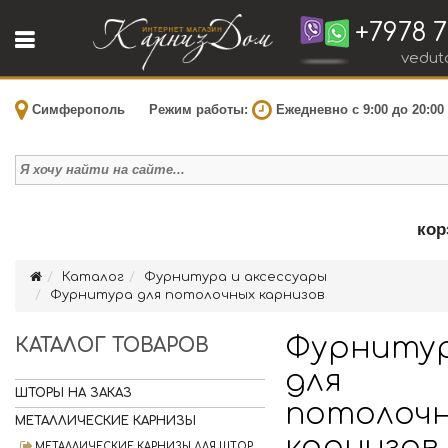
+7978 7
vedut
Симферополь
Режим работы:
Ежедневно с 9:00 до 20:00
кор
Каталог
Фурнитура и аксессуары
Фурнитура для потолочных карнизов
Фурниту
КАТАЛОГ ТОВАРОВ
для
ШТОРЫ НА ЗАКАЗ
потолоч
МЕТАЛЛИЧЕСКИЕ КАРНИЗЫ
карнизов
МЕТАЛЛИЧЕСКИЕ КАРНИЗЫ ДЛЯ ШТОР