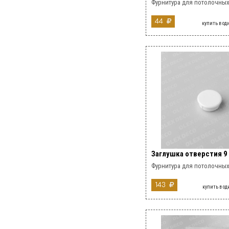
Фурнитура для потолочных
44
купить в од
Заглушка отверстия 9
Фурнитура для потолочных
143
купить в од