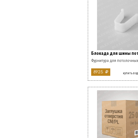
Блокада для шины пот
Фурнитура для потолочных
8925
купить в о