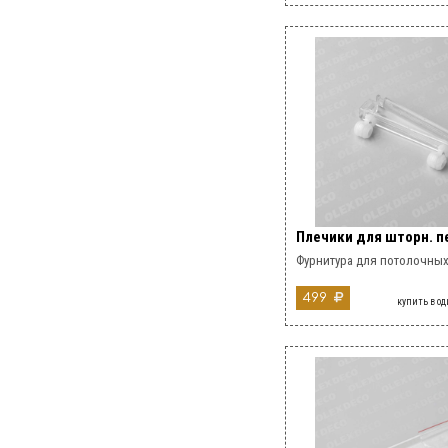
Плечики для шторн. п
Фурнитура для потолочных
499
купить в о