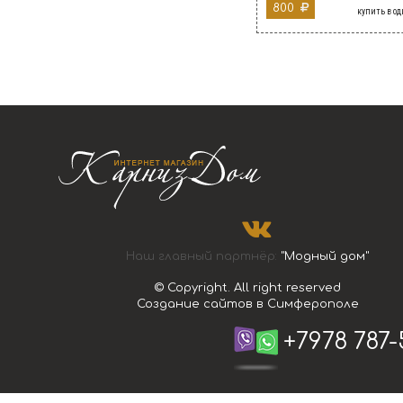
800
купить в о
Наш главный партнёр:
"Модный дом"
© Copyright. All right reserved
Создание сайтов в Симферополе
+7978 787-