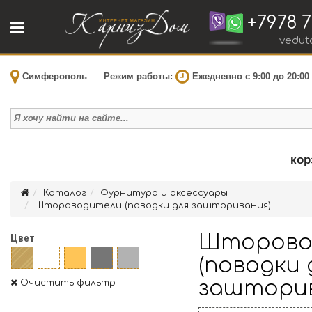
+7978 7
vedut
Симферополь
Режим работы:
Ежедневно с 9:00 до 20:00
кор
Каталог
Фурнитура и аксессуары
Штороводители (поводки для зашторивания)
Шторово
Цвет
(поводки 
зашторив
Очистить фильтр