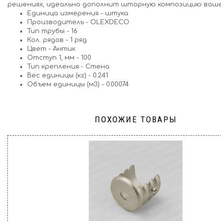
решениях, идеально дополнит шторную композицию ваш
Единица измерения
-
штука
Производитель
-
OLEXDECO
Тип трубы
-
16
Кол. рядов
-
1 ряд
Цвет
-
Антик
Отступ 1, мм
-
100
Тип крепления
-
Стена
Вес единицы (кг)
-
0.241
Объем единицы (м3)
-
0.00074
ПОХОЖИЕ ТОВАРЫ