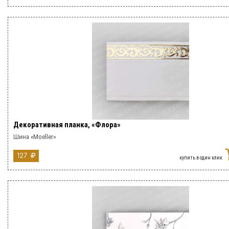
Декоративная планка, «Флора»
Шина «Moeller»
127
купить в один клик