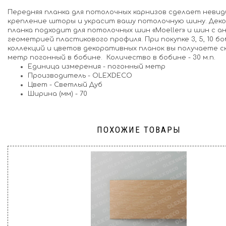
Передняя планка для потолочных карнизов сделает неви
крепление шторы и украсит вашу потолочную шину. Дек
планка подходит для потолочных шин «Moeller» и шин с а
геометрией пластикового профиля. При покупке 3, 5, 10 б
коллекций и цветов декоративных планок вы получаете ск
метр погонный в бобине. Количество в бобине - 30 м.п.
Единица измерения
-
погонный метр
Производитель
-
OLEXDECO
Цвет
-
Светлый Дуб
Ширина (мм)
-
70
ПОХОЖИЕ ТОВАРЫ